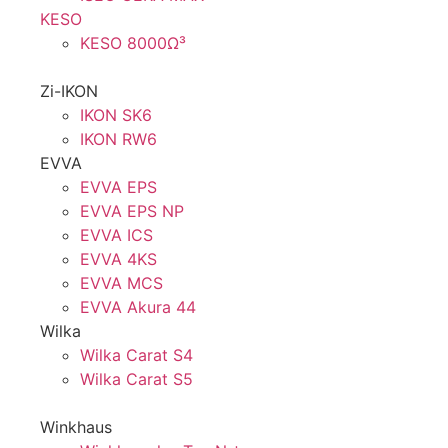
KESO
KESO 8000Ω³
Zi-IKON
IKON SK6
IKON RW6
EVVA
EVVA EPS
EVVA EPS NP
EVVA ICS
EVVA 4KS
EVVA MCS
EVVA Akura 44
Wilka
Wilka Carat S4
Wilka Carat S5
Winkhaus