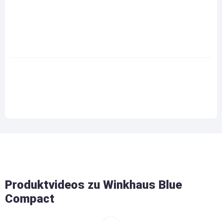
Produktvideos zu Winkhaus Blue
Compact
Sie sehen einen Platzhalter für ein
YouTube-Video
. Um es
anzusehen, benötigen wir Ihre Zustimmung. Dabei werden Daten an