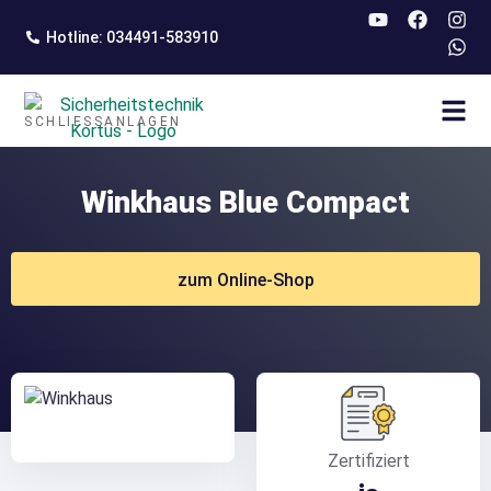
springen
Hotline: 034491-583910
SCHLIESSANLAGEN
Winkhaus Blue Compact
zum Online-Shop
Zertifiziert