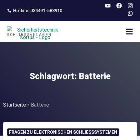
springen
Hotline: 034491-583910
SCHLIESSANLAGEN
Schlagwort: Batterie
Startseite
»
Batterie
FRAGEN ZU ELEKTRONISCHEN SCHLIESSSYSTEMEN