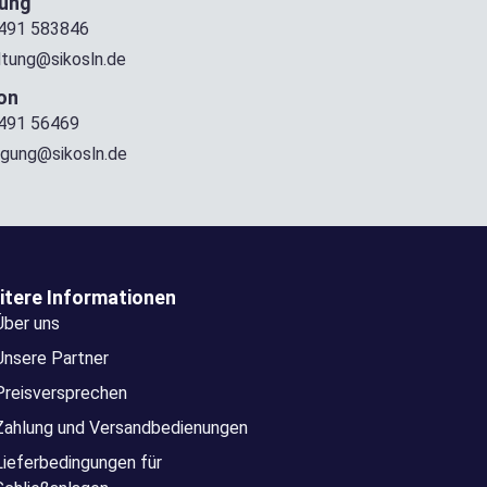
tung
491 583846
ltung@sikosln.de
on
491 56469
igung@sikosln.de
itere Informationen
Über uns
Unsere Partner
Preisversprechen
Zahlung und Versandbedienungen
Lieferbedingungen für