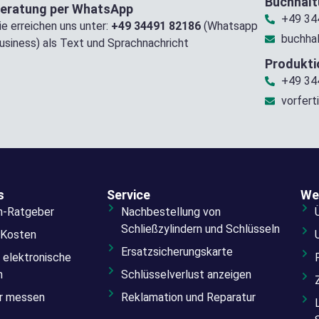
Buchhal
eratung per WhatsApp
+49 34
ie erreichen uns unter:
+49 34491 82186
(Whatsapp
buchha
usiness) als Text und Sprachnachricht
Produkti
+49 34
vorfert
s
Service
We
n-Ratgeber
Nachbestellung von
Schließzylindern und Schlüsseln
 Kosten
Ersatzsicherungskarte
 elektronische
n
Schlüsselverlust anzeigen
er messen
Reklamation und Reparatur