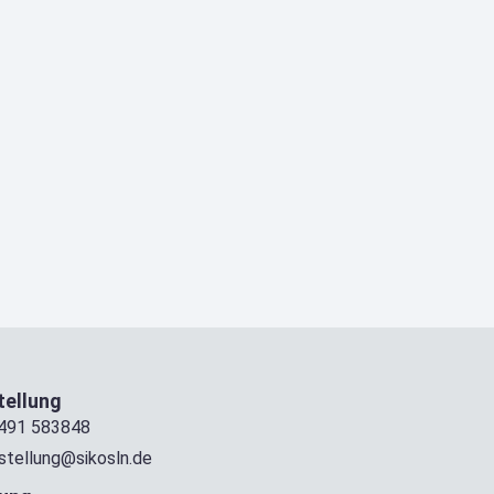
ellung
491 583848
stellung@sikosln.de