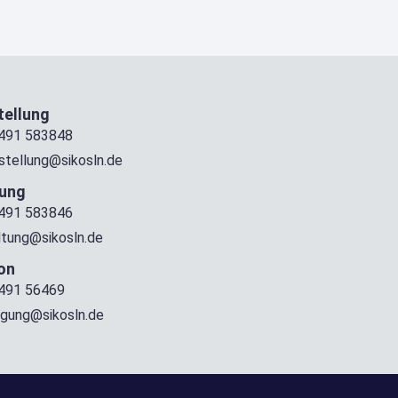
ellung
491 583848
stellung@sikosln.de
tung
491 583846
ltung@sikosln.de
on
491 56469
igung@sikosln.de