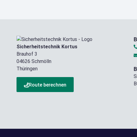
B
Sicherheitstechnik Kortus
Brauhof 3
04626 Schmölln
Thüringen
B
S
B
Route berechnen