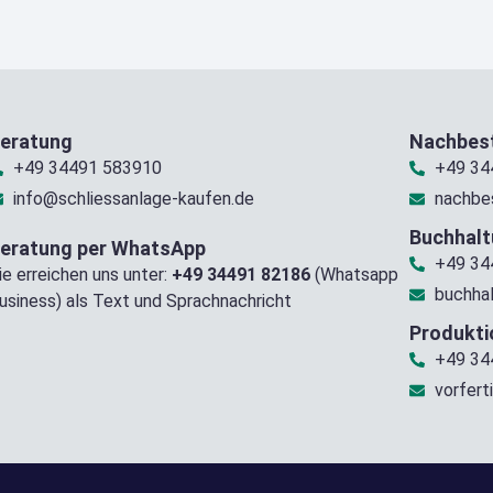
eratung
Nachbest
+49 34491 583910
+49 34
info@schliessanlage-kaufen.de
nachbe
Buchhal
eratung per WhatsApp
+49 34
ie erreichen uns unter:
+49 34491 82186
(Whatsapp
buchha
usiness) als Text und Sprachnachricht
Produkti
+49 34
vorfert