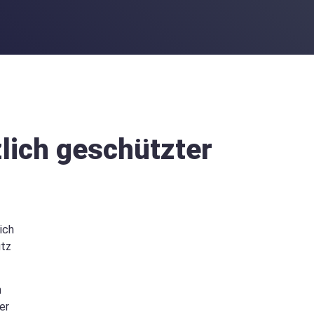
lich geschützter
ich
utz
h
er