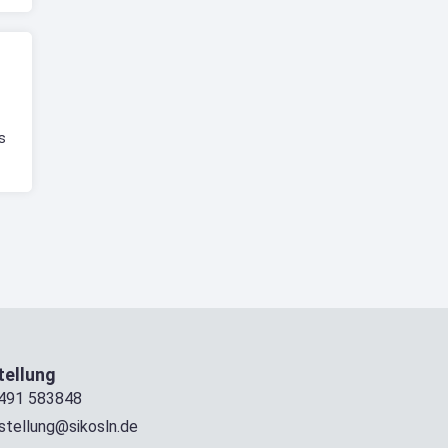
s
ellung
491 583848
stellung@sikosln.de