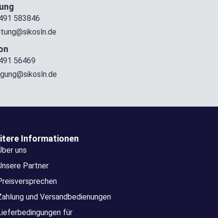
tung
491 583846
ltung@sikosln.de
on
491 56469
igung@sikosln.de
itere Informationen
Über uns
Unsere Partner
Preisversprechen
Zahlung und Versandbedienungen
Lieferbedingungen für