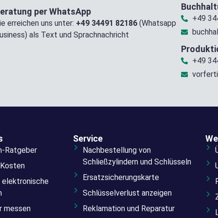
Buchhal
eratung per WhatsApp
+49 34
ie erreichen uns unter:
+49 34491 82186
(Whatsapp
buchha
usiness) als Text und Sprachnachricht
Produkti
+49 34
vorfert
s
Service
We
n-Ratgeber
Nachbestellung von
Schließzylindern und Schlüsseln
 Kosten
Ersatzsicherungskarte
 elektronische
n
Schlüsselverlust anzeigen
er messen
Reklamation und Reparatur